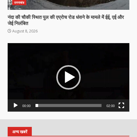
उत्तराखंड
नंदा की चौकी स्थित पुल की एप्रोच रोड धंसने के मामले में ईई, एई और
जेई निलंबित
August 8, 2026
Video
Player
00:00
02:00
अन्य खबरें