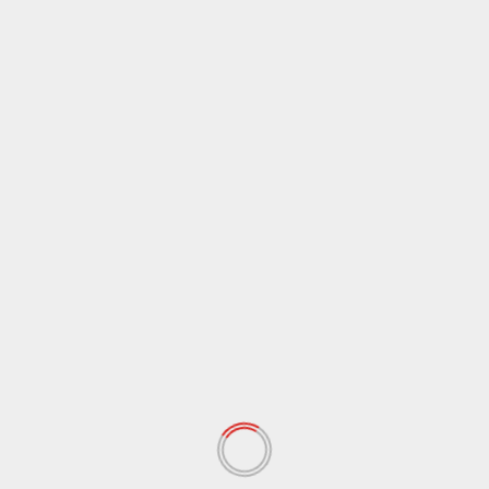
िंह डांगी ने बताया कि आरोपी डॉक्टर दुर्गेश कुमार के खिलाफ संबंधित धाराओं में
न किया, जब उत्तराखंड के राज्यपाल लेफ्टिनेंट जनरल (रिटायर्ड) गुरमीत सिंह यहां
 किया कि आरोपी के खिलाफ ऐक्शन लिया जाएगा। सीओ अनुषा बडोला की अगुवाई में
े गिरफ्तार कर लिया।
Next
 नोटिस
एसटीएफ करेगी नौकरी दिलाने के नाम पर लोगों से करोडों रुपये ठगने वाल
की जां
 fields are marked
*