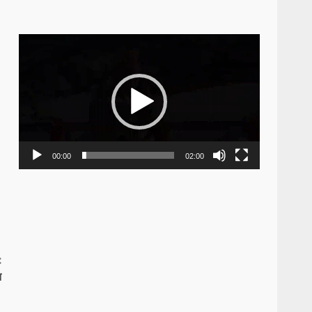
Video
Player
00:00
02:00
:
न