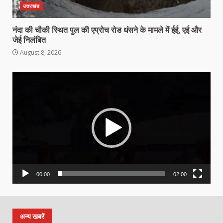
उत्तराखंड
नंदा की चौकी स्थित पुल की एप्रोच रोड धंसने के मामले में ईई, एई और
जेई निलंबित
August 8, 2026
Video
Player
00:00
02:00
अन्य खबरें