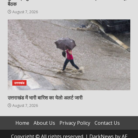
बैठक
August 7, 2026
उत्तराखंड
उत्तराखंड में भारी बारिश का येलो अलर्ट जारी
August 7, 2026
Home
About Us
Privacy Policy
Contact Us
Copyright © All rights reserved.
|
DarkNews
by AF