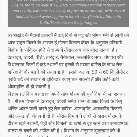
Siliguri, India, on August 12, 2025. Continuous rainfall in these parts
and nearby hills causes a heavy impact on normal life, with several
landslides and waterlogging in the streets. (Photo by Diptendu
Dutta/NurPhoto via Getty Images)
उत्तराखंड के मैदानी इलाकों में कई दिनों से पड़ रही भीषण गर्मी से लोगों को
आज राहत मिलने के आसार हैं,मौसम विज्ञान केंद्र के अनुसार पश्चिमी
विक्षोभ के सक्रिय होने से राज्य में मौसम अचानक बदल सकता है।
देहरादून, टिहरी, पौड़ी, हरिद्वार, नैनीताल, ऊधमसिंह नगर, चंपावत और
पिथौरागढ़ जिलों में कई स्थानों पर हल्की से मध्यम बारिश के साथ तेज
बारिश के दौर पड़ने की संभावना है। इसके अलावा 50 से 60 किलोमीटर
प्रति घंटे की रफ्तार से झोंकेदार हवाएं चल सकती हैं और कहीं-कहीं
ओलावृष्टि भी हो सकती है।
विज्ञापन लेकिन यह राहत अपने साथ मौसम की चुनौतियां भी ला सकता
है। मौसम विभाग ने देहरादून, टिहरी समेत राज्य के आठ जिलों के लिए
ऑरेंज अलर्ट जारी करते हुए तेज बारिश, ओलावृष्टि, आकाशीय बिजली
और अंधड़ की चेतावनी दी है।मौसम विभाग ने लोगों से खराब मौसम के
दौरान खुले स्थानों, पेड़ों और बिजली के खंभों से दूर रहने तथा अनावश्यक
यात्रा से बचने की अपील की है। विभाग के अनुसार शुक्रवार को भी