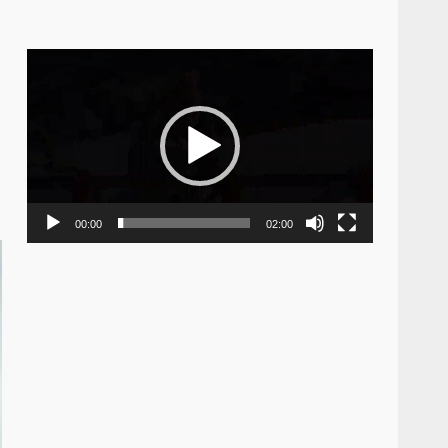
Video
Player
00:00
02:00