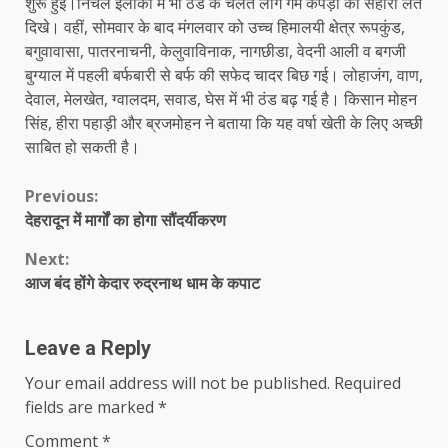
शुरू हुई।निचले इलाकों में भी ठंड के चलते लोग गर्म कपड़ों का सहारा लेते
दिखे। वहीं, सोमवार के बाद मंगलवार को उच्च हिमालयी क्षेत्र रूपकुंड,
बगुवावासा, पातरनाचनी, केलुवाविनाक, नागछीडा, वेदनी आली व बगजी
बुग्याल में पहली बर्फबारी से बर्फ की सफेद चादर बिछ गई। लोहाजंग, वाण,
देवाल, मेलखेत, ग्वालदम, सवाड, घेस में भी ठंड बढ़ गई है। किसान मोहन
सिंह, हीरा पहाड़ी और ब्रजमोहन ने बताया कि यह वर्षा खेती के लिए अच्छी
साबित हो सकती है।
Continue
Previous:
देहरादून में मार्गों का होगा सौंदर्यीकरण
Reading
Next:
आज बंद होंगे केदार रुद्रनाथ धाम के कपाट
Leave a Reply
Your email address will not be published.
Required
fields are marked
*
Comment
*