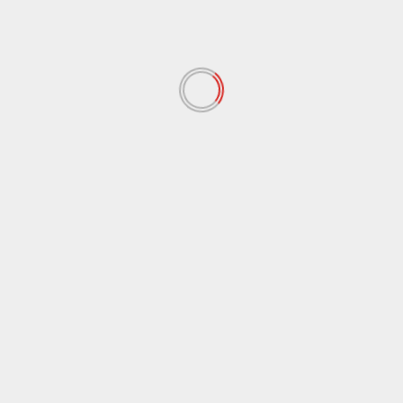
के लिए
पूर्व मंत्री हरक सिंह रावत को CBI के बाद अब ED ने भेजा नोटि
 fields are marked
*