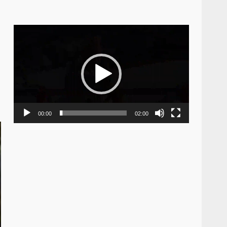
Video
Player
00:00
02:00